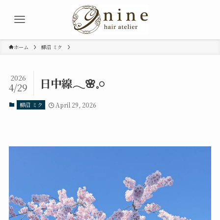
ホーム
柳沼 ミク
2026
日中線𓂃🌸𓈒𓏸
4/29
柳沼 ミク
April 29, 2026