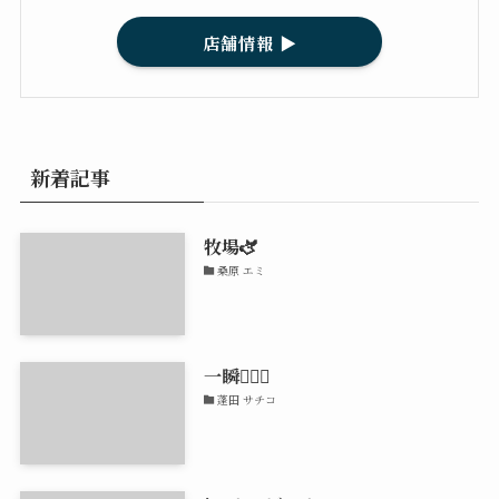
店舗情報 ▶︎
新着記事
牧場🫏
桑原 エミ
一瞬🏃🏽‍♂️
蓬田 サチコ