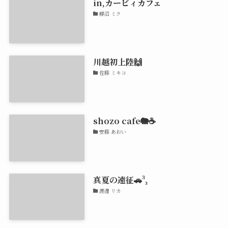
in,カービィカフェ
柳沼 ミク
川越初上陸🙌
佐藤 ミキコ
shozo cafe🐘☕️
安藤 あおい
真夏の遠征🚗³₃
渡邊 リカ