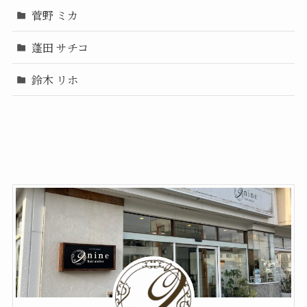
菅野 ミカ
蓬田 サチコ
鈴木 リホ