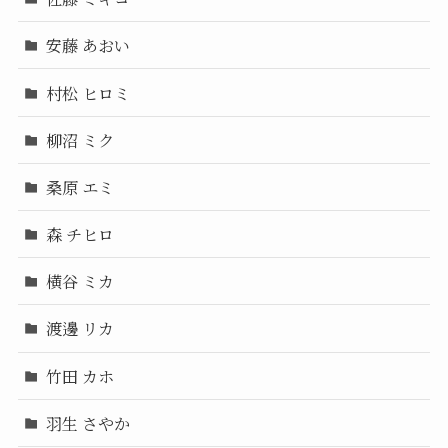
安藤 あおい
村松 ヒロミ
柳沼 ミク
桑原 エミ
森 チヒロ
横谷 ミカ
渡邊 リカ
竹田 カホ
羽生 さやか